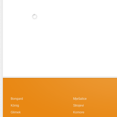
Bongard
Mješalice
König
Strojevi
Glimek
Komore