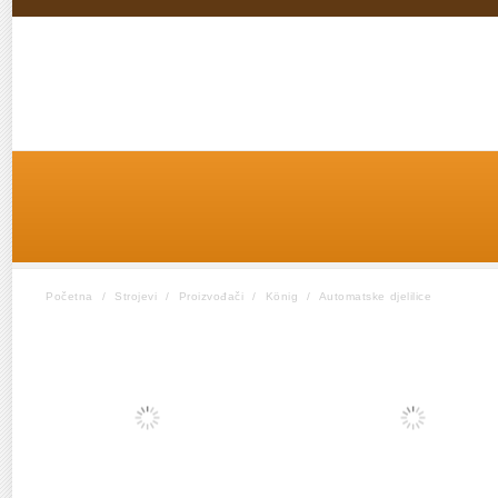
Početna
/
Strojevi
/
Proizvođači
/
König
/
Automatske djelilice