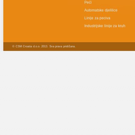
Peći
Automatske djelilice
Linije za peciva
Industrijske linije za kruh
© CSM Croatia d.o.o. 2013. Sva prava pridržana.