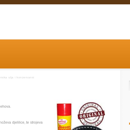
nska ulja i konzervansi
lehova.
oževa djelilice, te strojeva