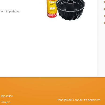
formi i plehova.
Mješalice
Poboljšivači i dodaci za pekarstvo
Strojevi