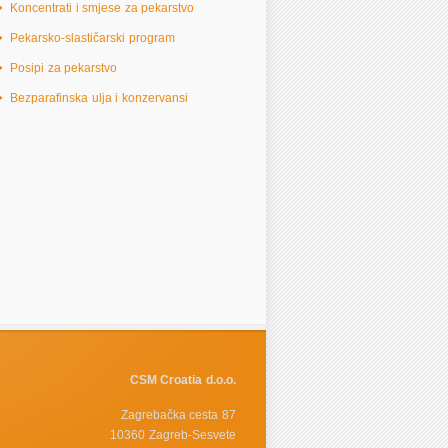
Koncentrati i smjese za pekarstvo
Pekarsko-slastičarski program
Posipi za pekarstvo
Bezparafinska ulja i konzervansi
CSM Croatia d.o.o.
Zagrebačka cesta 87
10360 Zagreb-Sesvete