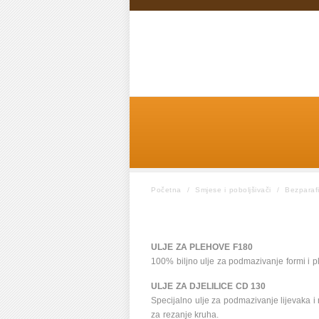
Početna
/
Smjese i poboljšivači
/
Bezparafi
ULJE ZA PLEHOVE F180
100% biljno ulje za podmazivanje formi i p
ULJE ZA DJELILICE CD 130
Specijalno ulje za podmazivanje lijevaka i n
za rezanje kruha.