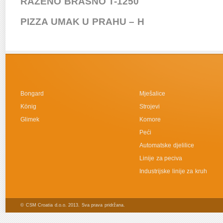
RAŽENO BRAŠNO T-1250
PIZZA UMAK U PRAHU – H
Bongard
Mješalice
König
Strojevi
Glimek
Komore
Peći
Automatske djelilice
Linije za peciva
Industrijske linije za kruh
© CSM Croatia d.o.o. 2013. Sva prava pridržana.