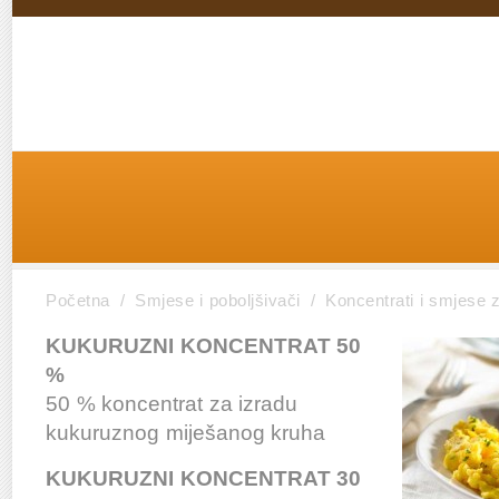
Početna
/
Smjese i poboljšivači
/
Koncentrati i smjese 
KUKURUZNI KONCENTRAT 50
%
50 % koncentrat za izradu
kukuruznog miješanog kruha
KUKURUZNI KONCENTRAT 30