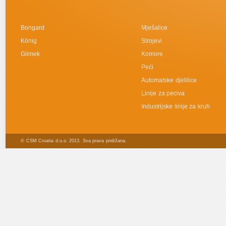
Bongard
Mješalice
König
Strojevi
Glimek
Komore
Peći
Automatske djelilice
Linije za peciva
Industrijske linije za kruh
© CSM Croatia d.o.o. 2013. Sva prava pridržana.