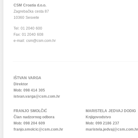
CSM Croatia d.o.o.
Zagrebačka cesta 87
10360 Sesvete
Tel: 01 2040 600
Fax: 01 2040 608
e-mail:
csm@csm.com.hr
IŠTVAN VARGA
Direktor
Mob: 098 414 305
istvan.varga@csm.com.hr
FRANJO SMOLČIĆ
MARISTELA JEDVAJ DODIG
Član nadzornog odbora
Knjigovodstvo
Mob: 098 204 609
Mob: 099 2186 237
franjo.smolcic@csm.com.hr
maristela.jedvaj@csm.com.h