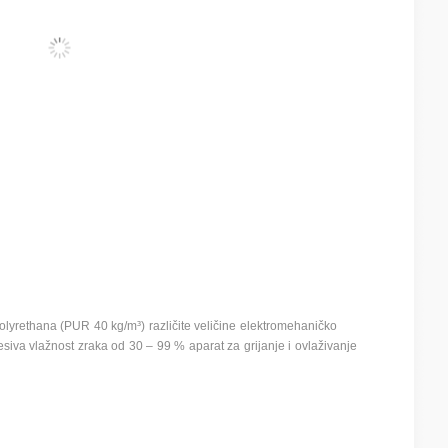
polyrethana (PUR 40 kg/m³) različite veličine elektromehaničko
siva vlažnost zraka od 30 – 99 % aparat za grijanje i ovlaživanje