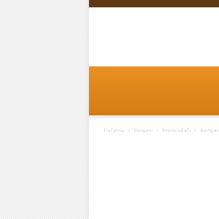
Početna
/
Strojevi
/
Proizvođači
/
Bongar