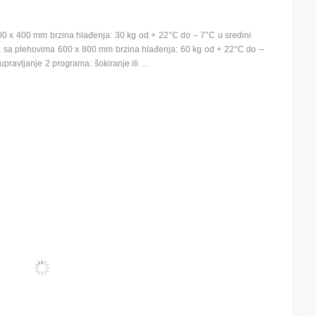
00 x 400 mm brzina hlađenja: 30 kg od + 22°C do – 7°C u sredini
ica sa plehovima 600 x 800 mm brzina hlađenja: 60 kg od + 22°C do –
 upravljanje 2 programa: šokiranje ili …