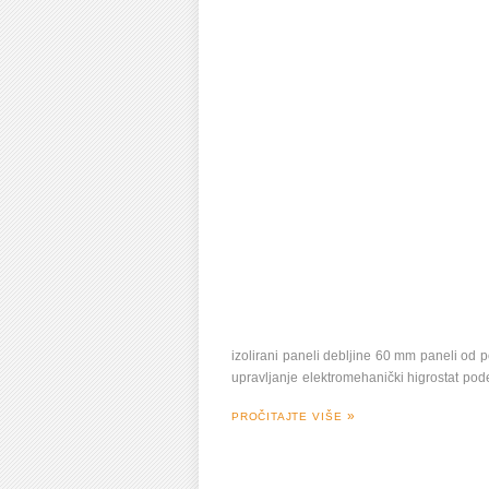
izolirani paneli debljine 60 mm paneli od 
upravljanje elektromehanički higrostat pode
PROČITAJTE VIŠE