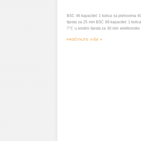
BSC 46 kapacitet: 1 kolica sa plehovima 6
tijesta za 25 min BSC 68 kapacitet: 1 kol
7°C u sredini tijesta za 30 min elektronsko
PROČITAJTE VIŠE