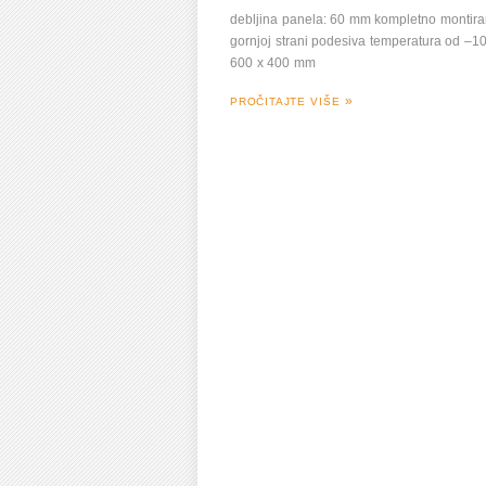
debljina panela: 60 mm kompletno montiran
gornjoj strani podesiva temperatura od –10 
600 x 400 mm
PROČITAJTE VIŠE