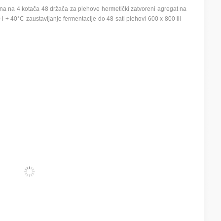
a na 4 kotača 48 držača za plehove hermetički zatvoreni agregat na
i + 40°C zaustavljanje fermentacije do 48 sati plehovi 600 x 800 ili