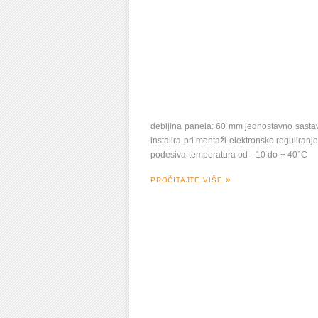
debljina panela: 60 mm jednostavno sasta
instalira pri montaži elektronsko reguliran
podesiva temperatura od –10 do + 40°C
PROČITAJTE VIŠE