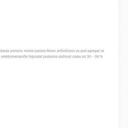
vljanje pomoću modul-panela fiksno pričvršćeno za pod agregat se
je elektromehanički higrostat podesiva vlažnost zraka od 30 – 99 %