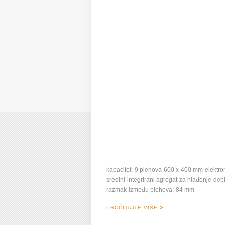
kapacitet: 9 plehova 600 x 400 mm elektron
sredini integrirani agregat za hlađenje de
razmak između plehova: 84 mm
PROČITAJTE VIŠE