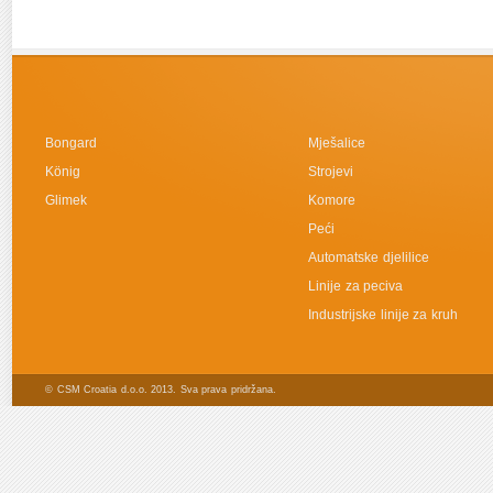
Bongard
Mješalice
König
Strojevi
Glimek
Komore
Peći
Automatske djelilice
Linije za peciva
Industrijske linije za kruh
© CSM Croatia d.o.o. 2013. Sva prava pridržana.